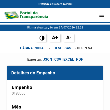
Prefeitura de Nazaré do Piauí
Última atualização em 24/07/2026 22:23
A+
A-
PÁGINA INICIAL
»
DESPESAS
» DESPESA
Exportar:
JSON
|
CSV
|
EXCEL
|
PDF
Detalhes do Empenho
Empenho
0183006
Mês