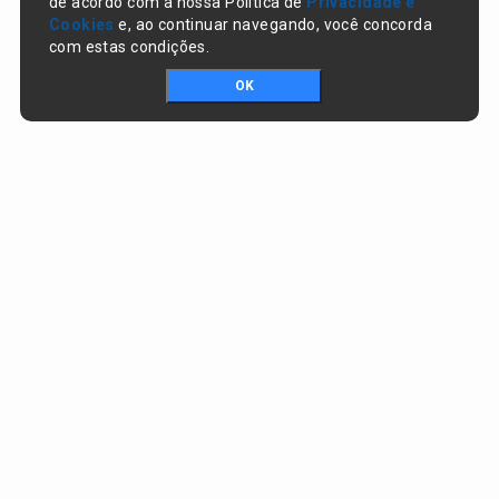
de acordo com a nossa Política de
Privacidade e
Cookies
e, ao continuar navegando, você concorda
com estas condições.
OK
Portal da transparência © Copyright. Todos os direitos reservados
Prefeitura de Nazaré do Piauí / PI
CNPJ:
06.554.141/0001-32