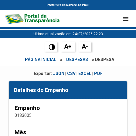
Prefeitura de Nazaré do Piauí
Última atualização em 24/07/2026 22:23
A+
A-
PÁGINA INICIAL
»
DESPESAS
» DESPESA
Exportar:
JSON
|
CSV
|
EXCEL
|
PDF
Detalhes do Empenho
Empenho
0183005
Mês