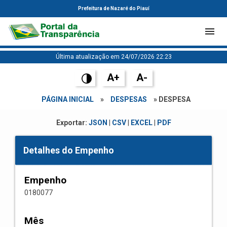
Prefeitura de Nazaré do Piauí
Última atualização em 24/07/2026 22:23
A+
A-
PÁGINA INICIAL
»
DESPESAS
» DESPESA
Exportar:
JSON
|
CSV
|
EXCEL
|
PDF
Detalhes do Empenho
Empenho
0180077
Mês