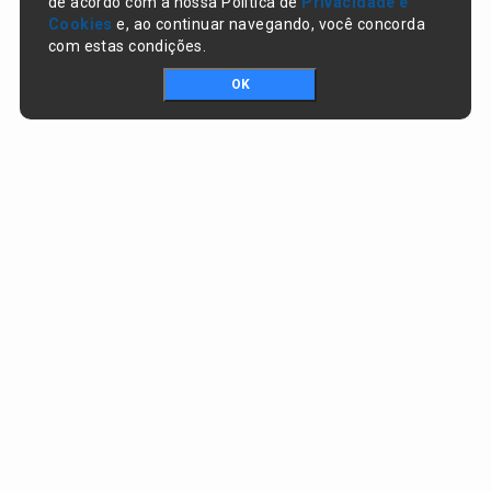
de acordo com a nossa Política de
Privacidade e
Cookies
e, ao continuar navegando, você concorda
com estas condições.
OK
Portal da transparência © Copyright. Todos os direitos reservados
Prefeitura de Nazaré do Piauí / PI
CNPJ:
06.554.141/0001-32