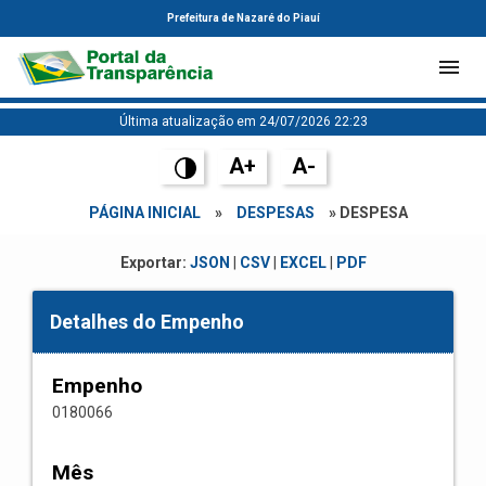
Prefeitura de Nazaré do Piauí
Última atualização em 24/07/2026 22:23
A+
A-
PÁGINA INICIAL
»
DESPESAS
» DESPESA
Exportar:
JSON
|
CSV
|
EXCEL
|
PDF
Detalhes do Empenho
Empenho
0180066
Mês