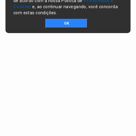
de acordo com a nossa Política de
Privacidade e
Cookies
e, ao continuar navegando, você concorda
com estas condições.
OK
Portal da transparência © Copyright. Todos os direitos reservados
Prefeitura de Nazaré do Piauí / PI
CNPJ:
06.554.141/0001-32