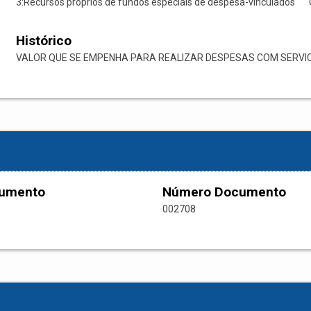
3:Recursos próprios de fundos especiais de despesa-vinculados
Histórico
VALOR QUE SE EMPENHA PARA REALIZAR DESPESAS COM SERVIC
cumento
Número Documento
002708