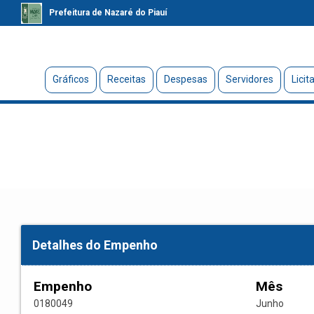
Prefeitura de Nazaré do Piauí
Gráficos
Receitas
Despesas
Servidores
Licit
Detalhes do Empenho
Empenho
Mês
0180049
Junho