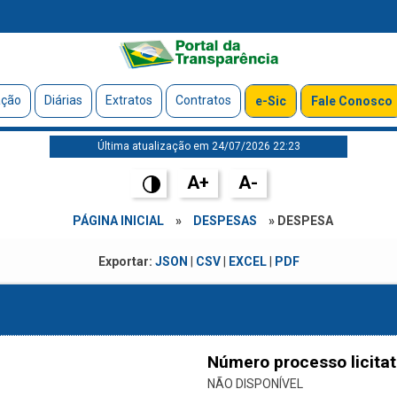
ação
Diárias
Extratos
Contratos
e-Sic
Fale Conosco
Última atualização em 24/07/2026 22:23
A+
A-
PÁGINA INICIAL
»
DESPESAS
» DESPESA
Exportar:
JSON
|
CSV
|
EXCEL
|
PDF
Número processo licitat
NÃO DISPONÍVEL