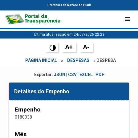
Prefeitura de Nazaré do Piauí
Última atualização em 24/07/2026 22:23
A+
A-
PÁGINA INICIAL
»
DESPESAS
» DESPESA
Exportar:
JSON
|
CSV
|
EXCEL
|
PDF
Detalhes do Empenho
Empenho
0180038
Mês