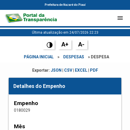
Prefeitura de Nazaré do Piauí
Última atualização em 24/07/2026 22:23
A+
A-
PÁGINA INICIAL
»
DESPESAS
» DESPESA
Exportar:
JSON
|
CSV
|
EXCEL
|
PDF
Detalhes do Empenho
Empenho
0180029
Mês