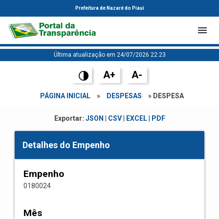
Prefeitura de Nazaré do Piauí
Última atualização em 24/07/2026 22:23
A+
A-
PÁGINA INICIAL
»
DESPESAS
» DESPESA
Exportar:
JSON
|
CSV
|
EXCEL
|
PDF
Detalhes do Empenho
Empenho
0180024
Mês