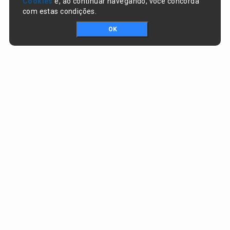
Cookies
e, ao continuar navegando, você concorda
com estas condições.
OK
Portal da transparência © Copyright. Todos os direitos reservados
Prefeitura de Nazaré do Piauí / PI
CNPJ:
06.554.141/0001-32
Praça Dr. Sebastião Martins, nº 478, Centro
CEP:
64825-000 - Nazaré do Piauí/PI