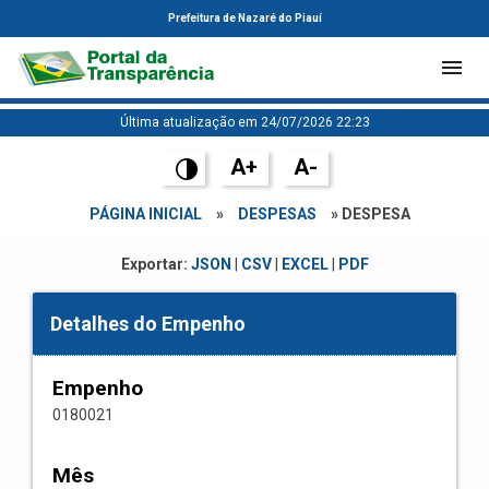
Prefeitura de Nazaré do Piauí
Última atualização em 24/07/2026 22:23
A+
A-
PÁGINA INICIAL
»
DESPESAS
» DESPESA
Exportar:
JSON
|
CSV
|
EXCEL
|
PDF
Detalhes do Empenho
Empenho
0180021
Mês