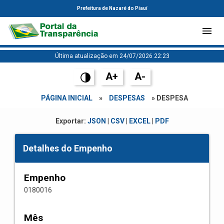
Prefeitura de Nazaré do Piauí
Última atualização em 24/07/2026 22:23
A+
A-
PÁGINA INICIAL
»
DESPESAS
» DESPESA
Exportar:
JSON
|
CSV
|
EXCEL
|
PDF
Detalhes do Empenho
Empenho
0180016
Mês