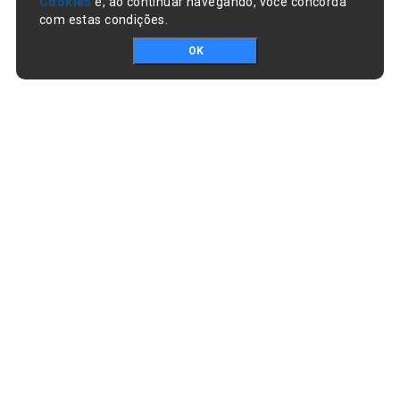
Cookies
e, ao continuar navegando, você concorda
com estas condições.
OK
Portal da transparência © Copyright. Todos os direitos reservados
Prefeitura de Nazaré do Piauí / PI
CNPJ:
06.554.141/0001-32
Praça Dr. Sebastião Martins, nº 478, Centro
CEP:
64825-000 - Nazaré do Piauí/PI