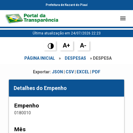
Prefeitura de Nazaré do Piauí
Última atualização em 24/07/2026 22:23
A+
A-
PÁGINA INICIAL
»
DESPESAS
» DESPESA
Exportar:
JSON
|
CSV
|
EXCEL
|
PDF
Detalhes do Empenho
Empenho
0180010
Mês