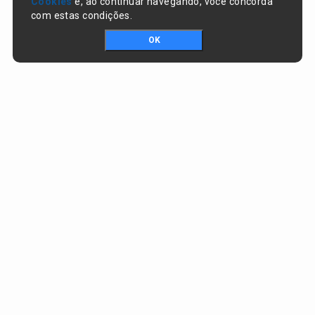
Cookies
e, ao continuar navegando, você concorda
com estas condições.
OK
Portal da transparência © Copyright. Todos os direitos reservados
Prefeitura de Nazaré do Piauí / PI
CNPJ:
06.554.141/0001-32
Praça Dr. Sebastião Martins, nº 478, Centro
CEP:
64825-000 - Nazaré do Piauí/PI