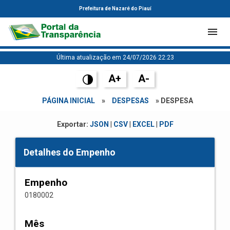
Prefeitura de Nazaré do Piauí
Última atualização em 24/07/2026 22:23
A+
A-
PÁGINA INICIAL
»
DESPESAS
» DESPESA
Exportar:
JSON
|
CSV
|
EXCEL
|
PDF
Detalhes do Empenho
Empenho
0180002
Mês