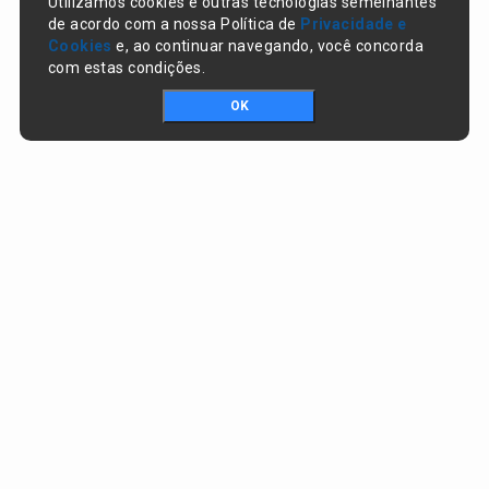
Utilizamos cookies e outras tecnologias semelhantes
de acordo com a nossa Política de
Privacidade e
Cookies
e, ao continuar navegando, você concorda
com estas condições.
OK
Portal da transparência © Copyright. Todos os direitos reservados
Prefeitura de Nazaré do Piauí / PI