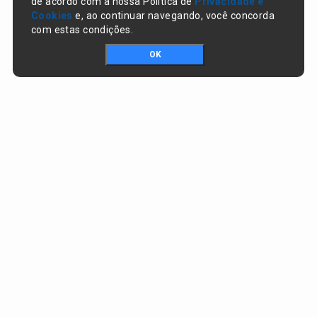
de acordo com a nossa Política de
Privacidade e
Cookies
e, ao continuar navegando, você concorda
com estas condições.
OK
Portal da transparência © Copyright. Todos os direitos reservados
Prefeitura de Nazaré do Piauí / PI
CNPJ:
06.554.141/0001-32