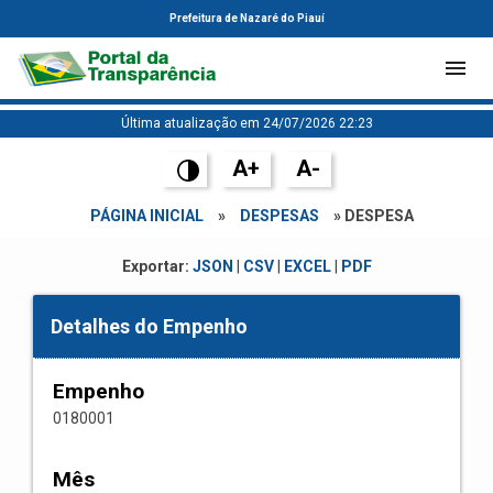
Prefeitura de Nazaré do Piauí
Última atualização em 24/07/2026 22:23
A+
A-
PÁGINA INICIAL
»
DESPESAS
» DESPESA
Exportar:
JSON
|
CSV
|
EXCEL
|
PDF
Detalhes do Empenho
Empenho
0180001
Mês