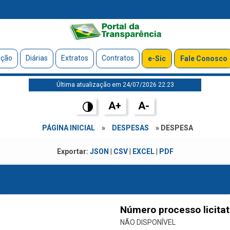
ação
Diárias
Extratos
Contratos
e-Sic
Fale Conosco
Última atualização em 24/07/2026 22:23
A+
A-
PÁGINA INICIAL
»
DESPESAS
» DESPESA
Exportar:
JSON
|
CSV
|
EXCEL
|
PDF
Número processo licitat
NÃO DISPONÍVEL