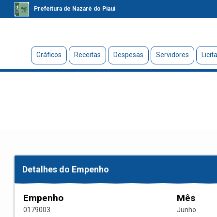
Prefeitura de Nazaré do Piauí
Gráficos
Receitas
Despesas
Servidores
Licit
Detalhes do Empenho
Empenho
Mês
0179003
Junho