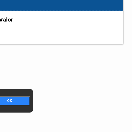
Valor
---
OK