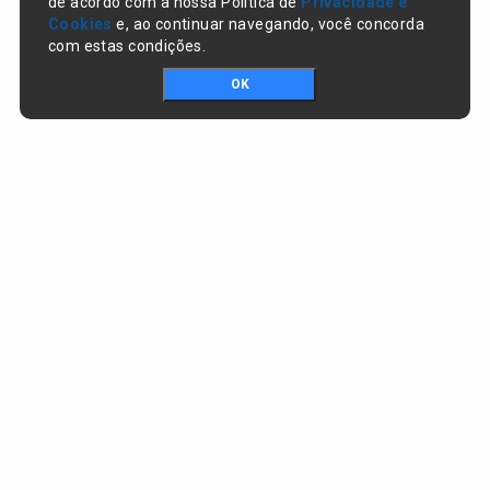
de acordo com a nossa Política de
Privacidade e
Cookies
e, ao continuar navegando, você concorda
com estas condições.
OK
Portal da transparência © Copyright. Todos os direitos reservados
Prefeitura de Nazaré do Piauí / PI
CNPJ:
06.554.141/0001-32