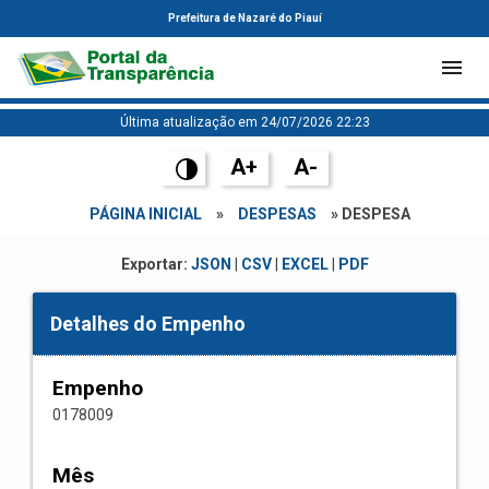
Prefeitura de Nazaré do Piauí
Última atualização em 24/07/2026 22:23
A+
A-
PÁGINA INICIAL
»
DESPESAS
» DESPESA
Exportar:
JSON
|
CSV
|
EXCEL
|
PDF
Detalhes do Empenho
Empenho
0178009
Mês