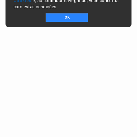
Cookies
e, ao continuar navegando, você concorda
com estas condições.
OK
Portal da transparência © Copyright. Todos os direitos reservados
Prefeitura de Nazaré do Piauí / PI
CNPJ:
06.554.141/0001-32
Praça Dr. Sebastião Martins, nº 478, Centro
CEP:
64825-000 - Nazaré do Piauí/PI