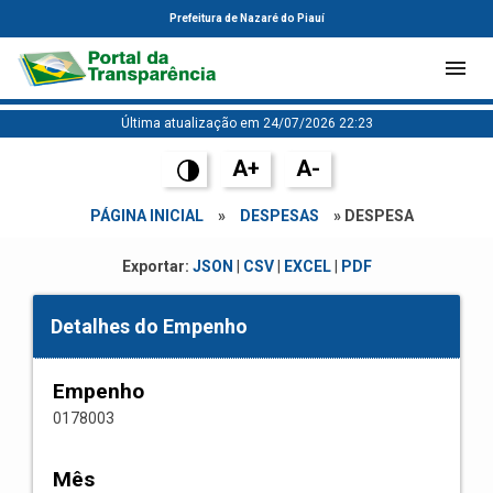
Prefeitura de Nazaré do Piauí
Última atualização em 24/07/2026 22:23
A+
A-
PÁGINA INICIAL
»
DESPESAS
» DESPESA
Exportar:
JSON
|
CSV
|
EXCEL
|
PDF
Detalhes do Empenho
Empenho
0178003
Mês