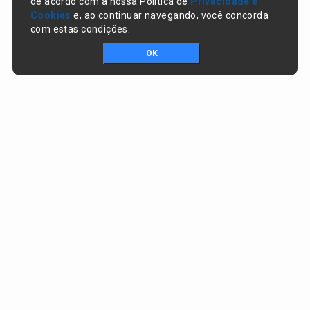
de acordo com a nossa Política de
Privacidade e
Cookies
e, ao continuar navegando, você concorda
com estas condições.
OK
Portal da transparência © Copyright. Todos os direitos reservados
Prefeitura de Nazaré do Piauí / PI
CNPJ:
06.554.141/0001-32