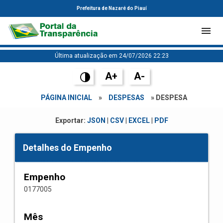
Prefeitura de Nazaré do Piauí
Última atualização em 24/07/2026 22:23
A+
A-
PÁGINA INICIAL
»
DESPESAS
» DESPESA
Exportar:
JSON
|
CSV
|
EXCEL
|
PDF
Detalhes do Empenho
Empenho
0177005
Mês