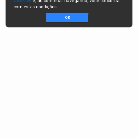
Cookies
e, ao continuar navegando, você concorda
com estas condições.
OK
Portal da transparência © Copyright. Todos os direitos reservados
Prefeitura de Nazaré do Piauí / PI
CNPJ:
06.554.141/0001-32
Praça Dr. Sebastião Martins, nº 478, Centro
CEP:
64825-000 - Nazaré do Piauí/PI