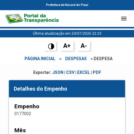
Prefeitura de Nazaré do Piauí
Última atualização em 24/07/2026 22:23
A+
A-
PÁGINA INICIAL
»
DESPESAS
» DESPESA
Exportar:
JSON
|
CSV
|
EXCEL
|
PDF
Detalhes do Empenho
Empenho
0177002
Mês