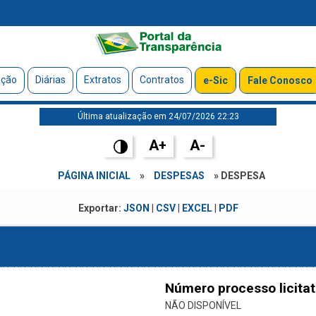
ação
Diárias
Extratos
Contratos
e-Sic
Fale Conosco
Última atualização em 24/07/2026 22:23
A+
A-
PÁGINA INICIAL
»
DESPESAS
» DESPESA
Exportar:
JSON
|
CSV
|
EXCEL
|
PDF
Número processo licitat
NÃO DISPONÍVEL