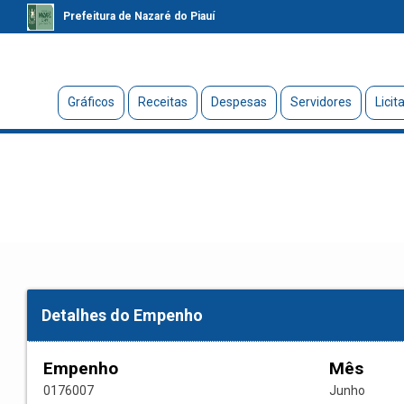
Prefeitura de Nazaré do Piauí
Gráficos
Receitas
Despesas
Servidores
Licit
Detalhes do Empenho
Empenho
Mês
0176007
Junho