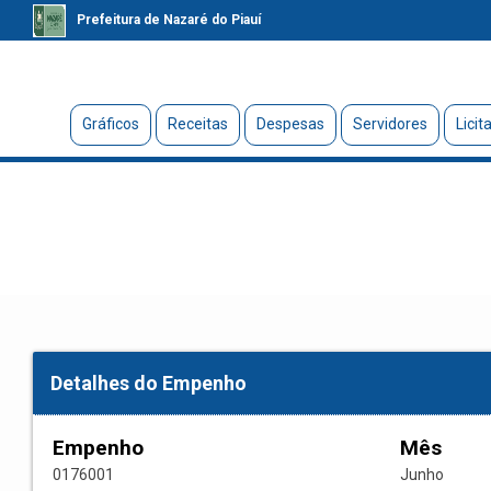
Prefeitura de Nazaré do Piauí
Gráficos
Receitas
Despesas
Servidores
Licit
Detalhes do Empenho
Empenho
Mês
0176001
Junho