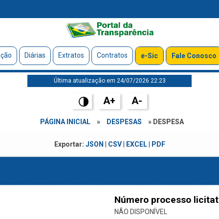
ação
Diárias
Extratos
Contratos
e-Sic
Fale Conosco
Última atualização em 24/07/2026 22:23
A+
A-
PÁGINA INICIAL
»
DESPESAS
» DESPESA
Exportar:
JSON
|
CSV
|
EXCEL
|
PDF
Número processo licitat
NÃO DISPONÍVEL