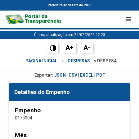
Prefeitura de Nazaré do Piauí
Última atualização em 24/07/2026 22:23
A+
A-
PÁGINA INICIAL
»
DESPESAS
» DESPESA
Exportar:
JSON
|
CSV
|
EXCEL
|
PDF
Detalhes do Empenho
Empenho
0173004
Mês