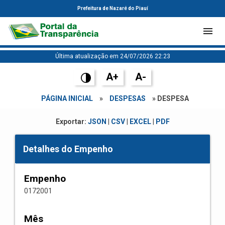
Prefeitura de Nazaré do Piauí
Última atualização em 24/07/2026 22:23
A+
A-
PÁGINA INICIAL
»
DESPESAS
» DESPESA
Exportar:
JSON
|
CSV
|
EXCEL
|
PDF
Detalhes do Empenho
Empenho
0172001
Mês