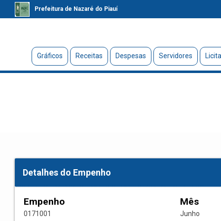
Prefeitura de Nazaré do Piauí
Gráficos
Receitas
Despesas
Servidores
Licit
Detalhes do Empenho
Empenho
Mês
0171001
Junho