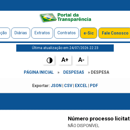
ação
Diárias
Extratos
Contratos
e-Sic
Fale Conosco
Última atualização em 24/07/2026 22:23
A+
A-
PÁGINA INICIAL
»
DESPESAS
» DESPESA
Exportar:
JSON
|
CSV
|
EXCEL
|
PDF
Número processo licitat
NÃO DISPONÍVEL