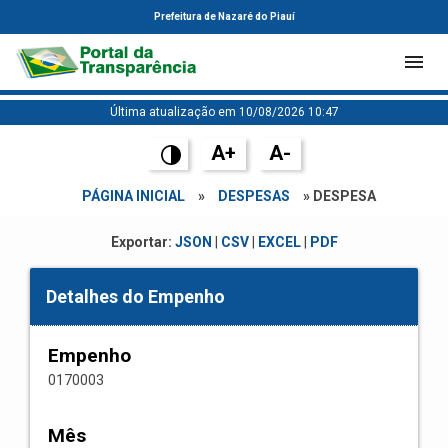
Prefeitura de Nazaré do Piauí
Última atualização em 10/08/2026 10:47
A+
A-
PÁGINA INICIAL
»
DESPESAS
» DESPESA
Exportar:
JSON
|
CSV
|
EXCEL
|
PDF
Detalhes do Empenho
Empenho
0170003
Mês