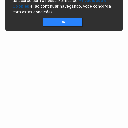
de acordo com a nossa Política de
Privacidade e
Cookies
e, ao continuar navegando, você concorda
com estas condições.
OK
Portal da transparência © Copyright. Todos os direitos reservados
Prefeitura de Nazaré do Piauí / PI
CNPJ:
06.554.141/0001-32