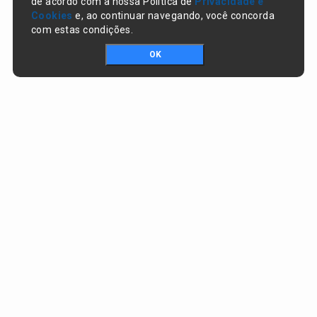
de acordo com a nossa Política de
Privacidade e
Cookies
e, ao continuar navegando, você concorda
com estas condições.
OK
Portal da transparência © Copyright. Todos os direitos reservados
Prefeitura de Nazaré do Piauí / PI
CNPJ:
06.554.141/0001-32