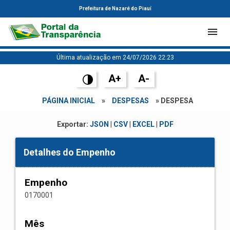
Prefeitura de Nazaré do Piauí
Última atualização em 24/07/2026 22:23
A+
A-
PÁGINA INICIAL
»
DESPESAS
» DESPESA
Exportar:
JSON
|
CSV
|
EXCEL
|
PDF
Detalhes do Empenho
Empenho
0170001
Mês