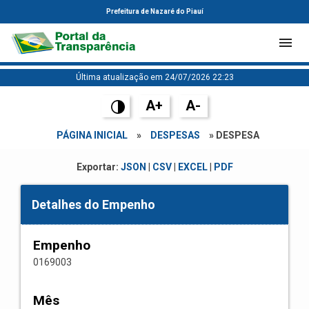
Prefeitura de Nazaré do Piauí
Última atualização em 24/07/2026 22:23
A+
A-
PÁGINA INICIAL
»
DESPESAS
» DESPESA
Exportar:
JSON
|
CSV
|
EXCEL
|
PDF
Detalhes do Empenho
Empenho
0169003
Mês