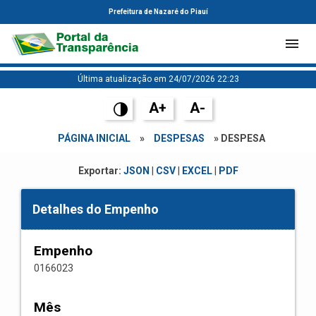
Prefeitura de Nazaré do Piauí
Última atualização em 24/07/2026 22:23
A+
A-
PÁGINA INICIAL
»
DESPESAS
» DESPESA
Exportar:
JSON
|
CSV
|
EXCEL
|
PDF
Detalhes do Empenho
Empenho
0166023
Mês