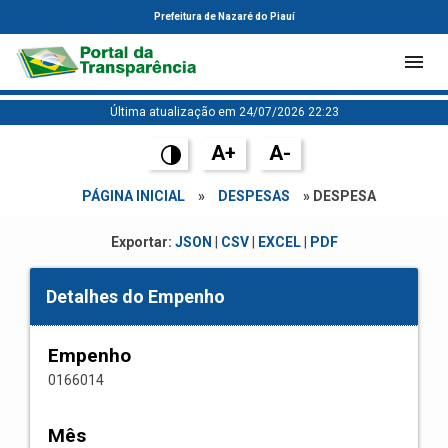
Prefeitura de Nazaré do Piauí
Última atualização em 24/07/2026 22:23
A+
A-
PÁGINA INICIAL
»
DESPESAS
» DESPESA
Exportar:
JSON
|
CSV
|
EXCEL
|
PDF
Detalhes do Empenho
Empenho
0166014
Mês