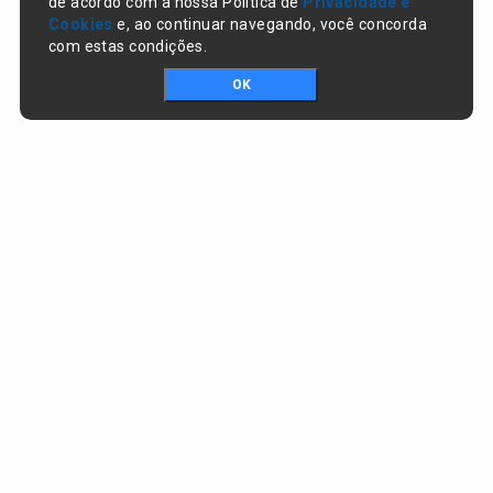
de acordo com a nossa Política de
Privacidade e
Cookies
e, ao continuar navegando, você concorda
com estas condições.
OK
Portal da transparência © Copyright. Todos os direitos reservados
Prefeitura de Nazaré do Piauí / PI
CNPJ:
06.554.141/0001-32