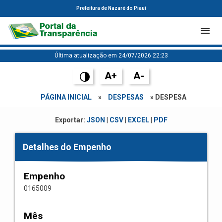
Prefeitura de Nazaré do Piauí
Última atualização em 24/07/2026 22:23
A+
A-
PÁGINA INICIAL
»
DESPESAS
» DESPESA
Exportar:
JSON
|
CSV
|
EXCEL
|
PDF
Detalhes do Empenho
Empenho
0165009
Mês