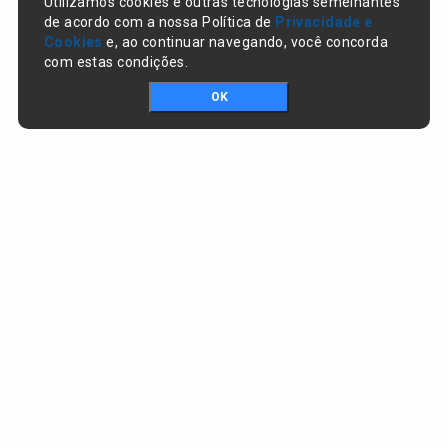
Utilizamos cookies e outras tecnologias semelhantes
de acordo com a nossa Política de
Privacidade e
Cookies
e, ao continuar navegando, você concorda
com estas condições.
OK
Portal da transparência © Copyright. Todos os direitos reservados
Prefeitura de Nazaré do Piauí / PI