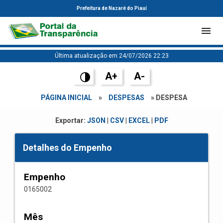
Prefeitura de Nazaré do Piauí
Última atualização em 24/07/2026 22:23
A+
A-
PÁGINA INICIAL
»
DESPESAS
» DESPESA
Exportar:
JSON
|
CSV
|
EXCEL
|
PDF
Detalhes do Empenho
Empenho
0165002
Mês