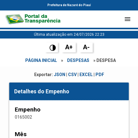
Prefeitura de Nazaré do Piauí
Última atualização em 24/07/2026 22:23
A+
A-
PÁGINA INICIAL
»
DESPESAS
» DESPESA
Exportar:
JSON
|
CSV
|
EXCEL
|
PDF
Detalhes do Empenho
Empenho
0165002
Mês