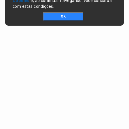
Cookies
e, ao continuar navegando, você concorda
com estas condições.
OK
Portal da transparência © Copyright. Todos os direitos reservados
Prefeitura de Nazaré do Piauí / PI
CNPJ:
06.554.141/0001-32
Praça Dr. Sebastião Martins, nº 478, Centro
CEP:
64825-000 - Nazaré do Piauí/PI