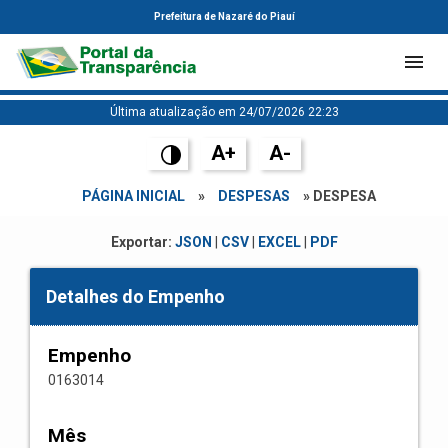
Prefeitura de Nazaré do Piauí
Última atualização em 24/07/2026 22:23
A+
A-
PÁGINA INICIAL
»
DESPESAS
» DESPESA
Exportar:
JSON
|
CSV
|
EXCEL
|
PDF
Detalhes do Empenho
Empenho
0163014
Mês