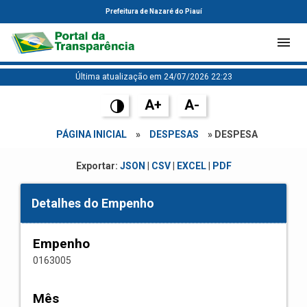
Prefeitura de Nazaré do Piauí
Última atualização em 24/07/2026 22:23
A+
A-
PÁGINA INICIAL
»
DESPESAS
» DESPESA
Exportar:
JSON
|
CSV
|
EXCEL
|
PDF
Detalhes do Empenho
Empenho
0163005
Mês