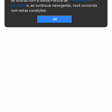
de acordo com a nossa Política de
Privacidade e
Cookies
e, ao continuar navegando, você concorda
com estas condições.
OK
Portal da transparência © Copyright. Todos os direitos reservados
Prefeitura de Nazaré do Piauí / PI
CNPJ:
06.554.141/0001-32