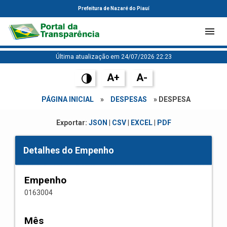
Prefeitura de Nazaré do Piauí
Última atualização em 24/07/2026 22:23
A+
A-
PÁGINA INICIAL
»
DESPESAS
» DESPESA
Exportar:
JSON
|
CSV
|
EXCEL
|
PDF
Detalhes do Empenho
Empenho
0163004
Mês