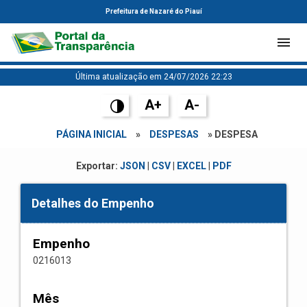
Prefeitura de Nazaré do Piauí
Última atualização em 24/07/2026 22:23
A+
A-
PÁGINA INICIAL
»
DESPESAS
» DESPESA
Exportar:
JSON
|
CSV
|
EXCEL
|
PDF
Detalhes do Empenho
Empenho
0216013
Mês