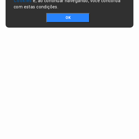
Cookies
e, ao continuar navegando, você concorda
com estas condições.
OK
Portal da transparência © Copyright. Todos os direitos reservados
Prefeitura de Nazaré do Piauí / PI
CNPJ:
06.554.141/0001-32
Praça Dr. Sebastião Martins, nº 478, Centro
CEP:
64825-000 - Nazaré do Piauí/PI