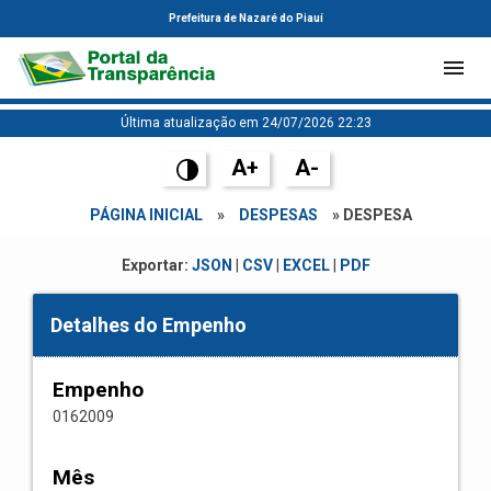
Prefeitura de Nazaré do Piauí
Última atualização em 24/07/2026 22:23
A+
A-
PÁGINA INICIAL
»
DESPESAS
» DESPESA
Exportar:
JSON
|
CSV
|
EXCEL
|
PDF
Detalhes do Empenho
Empenho
0162009
Mês