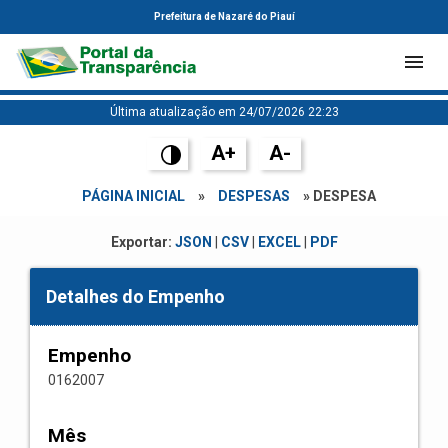
Prefeitura de Nazaré do Piauí
Última atualização em 24/07/2026 22:23
A+
A-
PÁGINA INICIAL
»
DESPESAS
» DESPESA
Exportar:
JSON
|
CSV
|
EXCEL
|
PDF
Detalhes do Empenho
Empenho
0162007
Mês