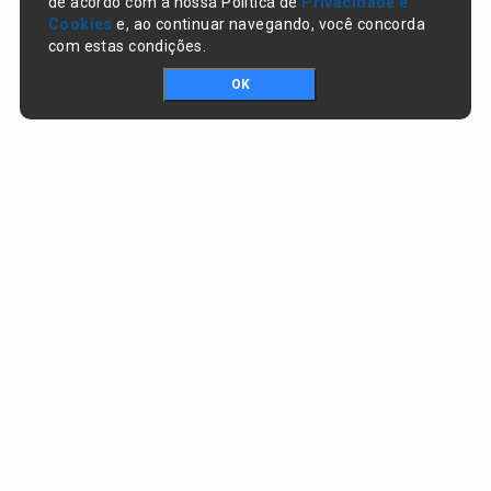
de acordo com a nossa Política de
Privacidade e
Cookies
e, ao continuar navegando, você concorda
com estas condições.
OK
Portal da transparência © Copyright. Todos os direitos reservados
Prefeitura de Nazaré do Piauí / PI
CNPJ:
06.554.141/0001-32