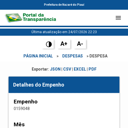
Prefeitura de Nazaré do Piauí
Última atualização em 24/07/2026 22:23
A+
A-
PÁGINA INICIAL
»
DESPESAS
» DESPESA
Exportar:
JSON
|
CSV
|
EXCEL
|
PDF
Detalhes do Empenho
Empenho
0159048
Mês