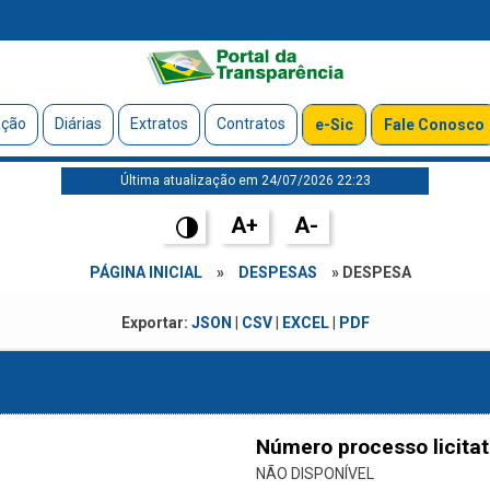
ação
Diárias
Extratos
Contratos
e-Sic
Fale Conosco
Última atualização em 24/07/2026 22:23
A+
A-
PÁGINA INICIAL
»
DESPESAS
» DESPESA
Exportar:
JSON
|
CSV
|
EXCEL
|
PDF
Número processo licitat
NÃO DISPONÍVEL