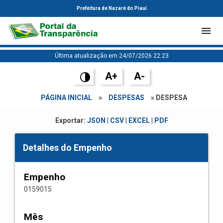
Prefeitura de Nazaré do Piauí
Última atualização em 24/07/2026 22:23
A+
A-
PÁGINA INICIAL
»
DESPESAS
» DESPESA
Exportar:
JSON
|
CSV
|
EXCEL
|
PDF
Detalhes do Empenho
Empenho
0159015
Mês