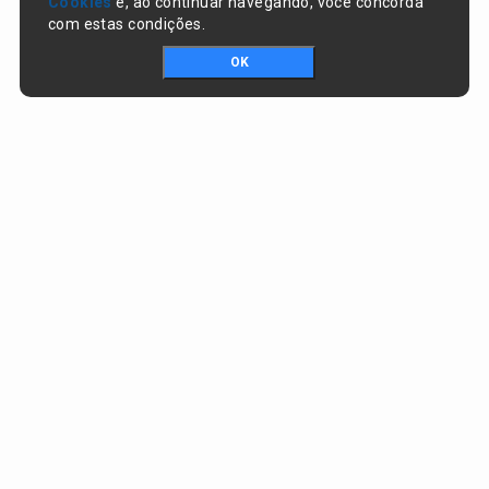
Cookies
e, ao continuar navegando, você concorda
com estas condições.
OK
Portal da transparência © Copyright. Todos os direitos reservados
Prefeitura de Nazaré do Piauí / PI
CNPJ:
06.554.141/0001-32
Praça Dr. Sebastião Martins, nº 478, Centro
CEP:
64825-000 - Nazaré do Piauí/PI