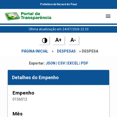
Prefeitura de Nazaré do Piauí
Última atualização em 24/07/2026 22:23
A+
A-
PÁGINA INICIAL
»
DESPESAS
» DESPESA
Exportar:
JSON
|
CSV
|
EXCEL
|
PDF
Detalhes do Empenho
Empenho
0156012
Mês