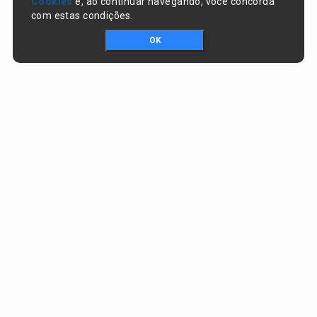
Cookies
e, ao continuar navegando, você concorda
com estas condições.
OK
Portal da transparência © Copyright. Todos os direitos reservados
Prefeitura de Nazaré do Piauí / PI
CNPJ:
06.554.141/0001-32
Praça Dr. Sebastião Martins, nº 478, Centro
CEP:
64825-000 - Nazaré do Piauí/PI