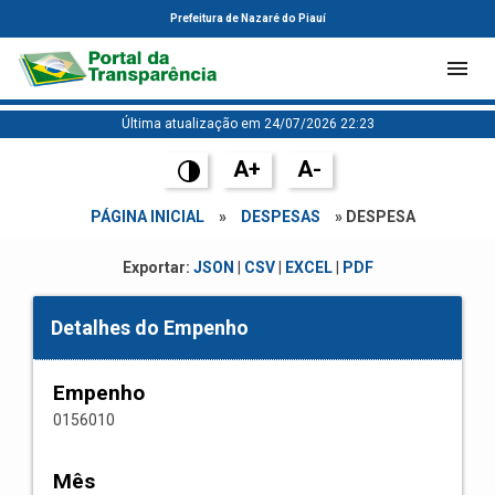
Prefeitura de Nazaré do Piauí
Última atualização em 24/07/2026 22:23
A+
A-
PÁGINA INICIAL
»
DESPESAS
» DESPESA
Exportar:
JSON
|
CSV
|
EXCEL
|
PDF
Detalhes do Empenho
Empenho
0156010
Mês