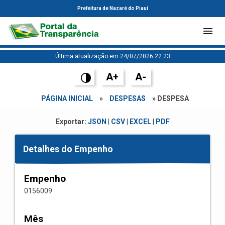
Prefeitura de Nazaré do Piauí
Última atualização em 24/07/2026 22:23
A+
A-
PÁGINA INICIAL
»
DESPESAS
» DESPESA
Exportar:
JSON
|
CSV
|
EXCEL
|
PDF
Detalhes do Empenho
Empenho
0156009
Mês