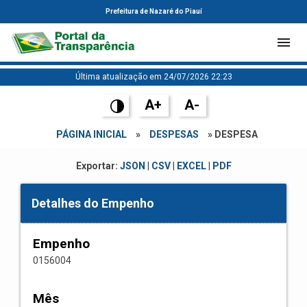
Prefeitura de Nazaré do Piauí
Última atualização em 24/07/2026 22:23
A+
A-
PÁGINA INICIAL
»
DESPESAS
» DESPESA
Exportar:
JSON
|
CSV
|
EXCEL
|
PDF
Detalhes do Empenho
Empenho
0156004
Mês