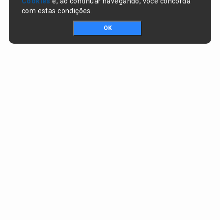
Cookies
e, ao continuar navegando, você concorda
com estas condições.
OK
Portal da transparência © Copyright. Todos os direitos reservados
Prefeitura de Nazaré do Piauí / PI
CNPJ:
06.554.141/0001-32
Praça Dr. Sebastião Martins, nº 478, Centro
CEP:
64825-000 - Nazaré do Piauí/PI