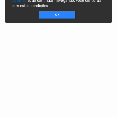
Cookies
e, ao continuar navegando, você concorda
com estas condições.
OK
Portal da transparência © Copyright. Todos os direitos reservados
Prefeitura de Nazaré do Piauí / PI
CNPJ:
06.554.141/0001-32
Praça Dr. Sebastião Martins, nº 478, Centro
CEP:
64825-000 - Nazaré do Piauí/PI