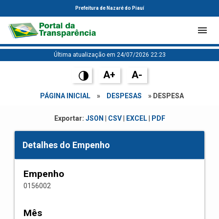
Prefeitura de Nazaré do Piauí
Última atualização em 24/07/2026 22:23
A+
A-
PÁGINA INICIAL
»
DESPESAS
» DESPESA
Exportar:
JSON
|
CSV
|
EXCEL
|
PDF
Detalhes do Empenho
Empenho
0156002
Mês