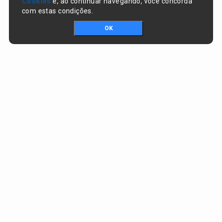
Cookies
e, ao continuar navegando, você concorda
com estas condições.
OK
Portal da transparência © Copyright. Todos os direitos reservados
Prefeitura de Nazaré do Piauí / PI
CNPJ:
06.554.141/0001-32
Praça Dr. Sebastião Martins, nº 478, Centro
CEP:
64825-000 - Nazaré do Piauí/PI