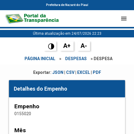
Prefeitura de Nazaré do Piauí
Última atualização em 24/07/2026 22:23
A+
A-
PÁGINA INICIAL
»
DESPESAS
» DESPESA
Exportar:
JSON
|
CSV
|
EXCEL
|
PDF
Detalhes do Empenho
Empenho
0155020
Mês