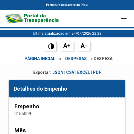
Prefeitura de Nazaré do Piauí
Última atualização em 24/07/2026 22:23
A+
A-
PÁGINA INICIAL
»
DESPESAS
» DESPESA
Exportar:
JSON
|
CSV
|
EXCEL
|
PDF
Detalhes do Empenho
Empenho
0155009
Mês