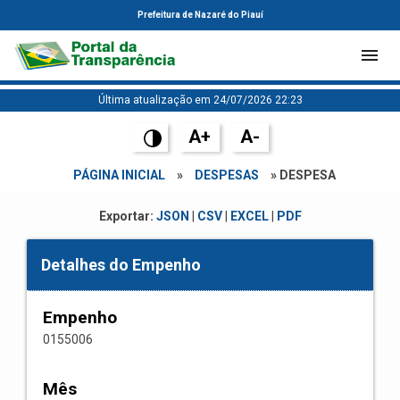
Prefeitura de Nazaré do Piauí
Última atualização em 24/07/2026 22:23
A+
A-
PÁGINA INICIAL
»
DESPESAS
» DESPESA
Exportar:
JSON
|
CSV
|
EXCEL
|
PDF
Detalhes do Empenho
Empenho
0155006
Mês