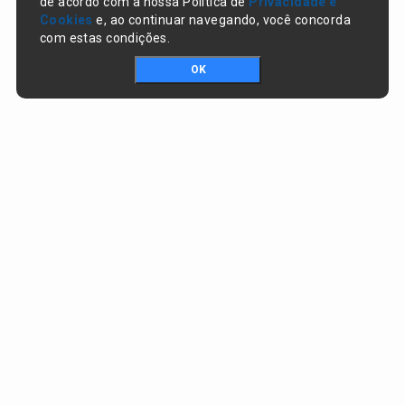
de acordo com a nossa Política de
Privacidade e
Cookies
e, ao continuar navegando, você concorda
com estas condições.
OK
Portal da transparência © Copyright. Todos os direitos reservados
Prefeitura de Nazaré do Piauí / PI
CNPJ:
06.554.141/0001-32