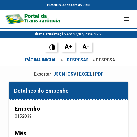
Prefeitura de Nazaré do Piauí
Última atualização em 24/07/2026 22:23
A+
A-
PÁGINA INICIAL
»
DESPESAS
» DESPESA
Exportar:
JSON
|
CSV
|
EXCEL
|
PDF
Detalhes do Empenho
Empenho
0152039
Mês