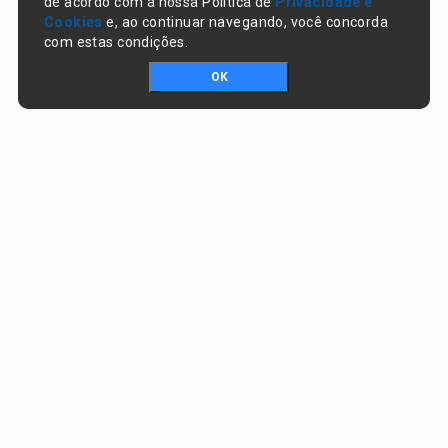
de acordo com a nossa Política de
Privacidade e
Cookies
e, ao continuar navegando, você concorda
com estas condições.
OK
Portal da transparência © Copyright. Todos os direitos reservados
Prefeitura de Nazaré do Piauí / PI
CNPJ:
06.554.141/0001-32